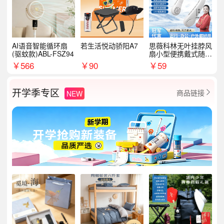
AI语音智能循环扇
若生活悦动骄阳A7
思薇科林无叶挂脖风
(驱蚊款)ABL-FSZ94
扇小型便携戴式随身
挂脖子降温神器
￥
566
￥
90
￥
59
开学季专区
商品链接
NEW
