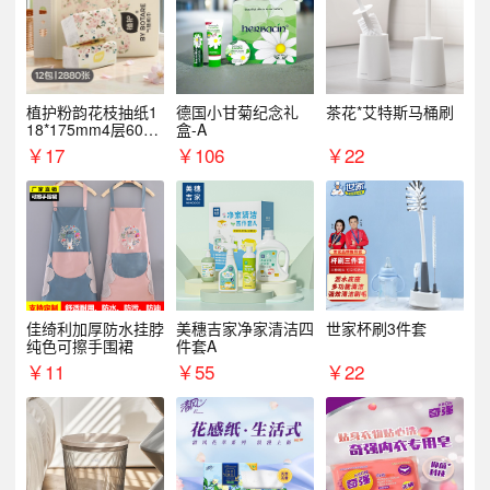
植护粉韵花枝抽纸1
德国小甘菊纪念礼
茶花*艾特斯马桶刷
18*175mm4层60抽*
盒-A
12包/提
￥
17
￥
106
￥
22
佳绮利加厚防水挂脖
美穗吉家净家清洁四
世家杯刷3件套
纯色可擦手围裙
件套A
￥
11
￥
55
￥
22