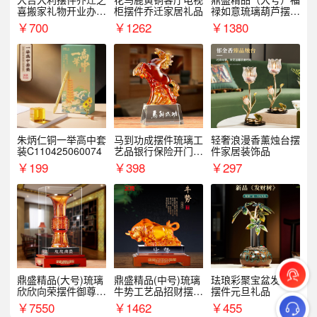
喜搬家礼物开业办公
柜摆件乔迁家居礼品
禄如意琉璃葫芦摆件
室家居客厅玄关酒柜
招财家居客厅乔迁新
￥
700
￥
1262
￥
1380
装饰品
居礼品
朱炳仁铜一举高中套
马到功成摆件琉璃工
轻奢浪漫香薰烛台摆
装C110425060074
艺品银行保险开门红
件家居装饰品
周年庆典伴手礼表彰
￥
199
￥
398
￥
297
礼品
鼎盛精品(大号)琉璃
鼎盛精品(中号)琉璃
珐琅彩聚宝盆发财树
欣欣向荣摆件御尊开
牛势工艺品招财摆件
摆件元旦礼品
业乔迁商务往来纪念
银行企业商务上市礼
￥
7550
￥
1462
￥
455
品
品