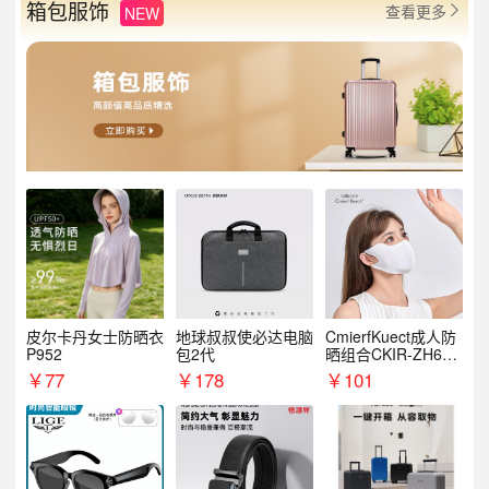
箱包服饰
查看更多
NEW

皮尔卡丹女士防晒衣
地球叔叔使必达电脑
CmierfKuect成人防
P952
包2代
晒组合CKIR-ZH632
0
￥
77
￥
178
￥
101