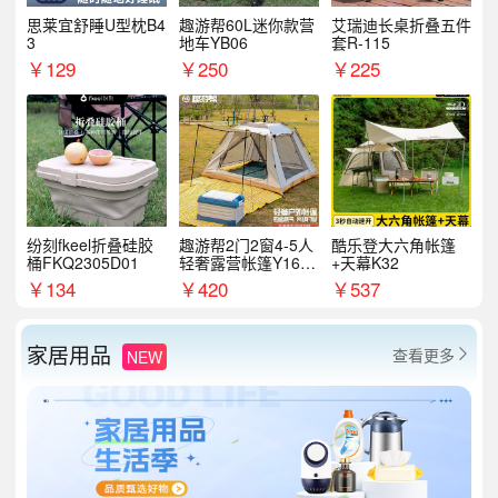
思莱宜舒睡U型枕B4
趣游帮60L迷你款营
艾瑞迪长桌折叠五件
3
地车YB06
套R-115
￥
129
￥
250
￥
225
纷刻fkeel折叠硅胶
趣游帮2门2窗4-5人
酷乐登大六角帐篷
桶FKQ2305D01
轻奢露营帐篷Y16pl
+天幕K32
us
￥
134
￥
420
￥
537
家居用品
查看更多
NEW
