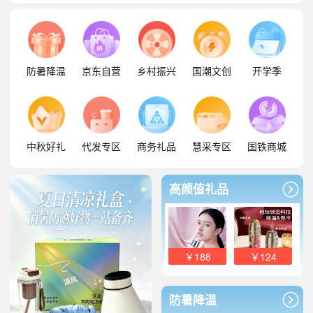
防暑降温
京东自营
乡村振兴
国潮文创
开学季
中秋好礼
代发专区
商务礼品
慧采专区
国铁商城
高颜值礼品
￥188
￥124
防暑降温