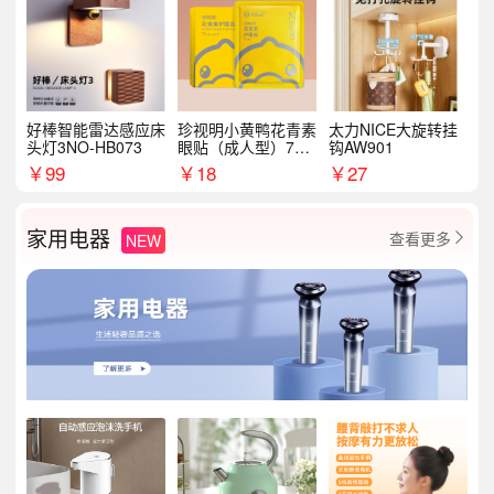
好棒智能雷达感应床
珍视明小黄鸭花青素
太力NICE大旋转挂
头灯3NO-HB073
眼贴（成人型）7对/
钩AW901
盒
￥
99
￥
18
￥
27
家用电器
查看更多
NEW
