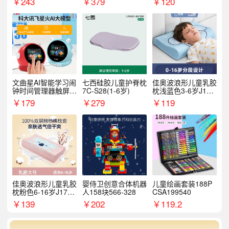
￥
243
￥
379
￥
120
文曲星AI智能学习闹
七西硅胶儿童护脊枕
佳奥波浪形儿童乳胶
钟时间管理器触屏N
7C-S28(1-6岁)
枕浅蓝色3-6岁J17B
1pro
14AS9
￥
179
￥
279
￥
119
佳奥波浪形儿童乳胶
婴侍卫创意合体机器
儿童绘画套装188P
枕粉色6-16岁J17B1
人158块566-328
CSA199540
2AR4
￥
139
￥
202
￥
119.2