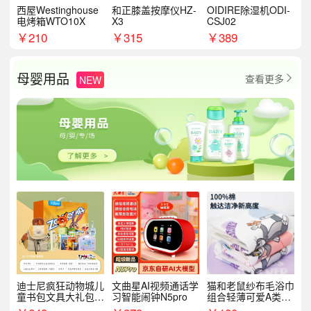
西屋Westinghouse
和正膝盖按摩仪HZ-
OIDIRE除湿机ODI-
电烤箱WTO10X
X3
CSJ02
￥
210
￥
315
￥
389
母婴用品
查看更多
NEW

迪士尼疯狂动物城儿
文曲星AI视频通话学
猫和老鼠纱布毛浴巾
童书包文具大礼包套
习智能闹钟N5pro
组合轻薄可爱A类敏
装9件套8881
感肌适用