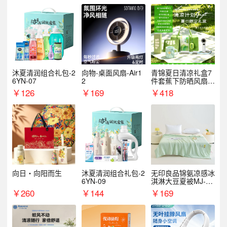
沐夏清润组合礼包-2
向物-桌面风扇-Air1
青锦夏日清凉礼盒7
6YN-07
2
件套蕉下防晒风扇员
工福利端午伴手礼企
￥
126
￥
169
￥
418
业定制
向日・向阳而生
沐夏清润组合礼包-2
无印良品锦氨凉感冰
6YN-09
淇淋大豆夏被MJ-B2
025-0193
￥
260
￥
144
￥
169