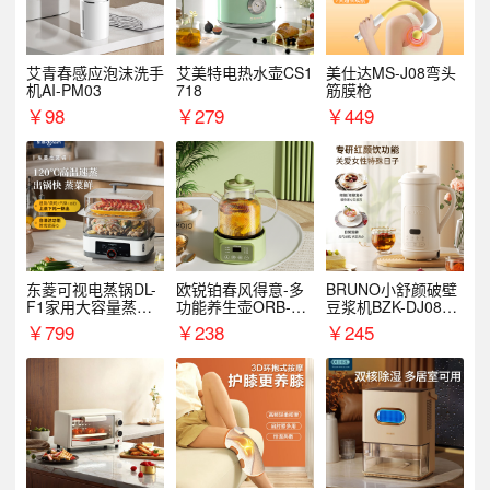
艾青春感应泡沫洗手
艾美特电热水壶CS1
美仕达MS-J08弯头
机AI-PM03
718
筋膜枪
￥
98
￥
279
￥
449
东菱可视电蒸锅DL-
欧锐铂春风得意-多
BRUNO小舒颜破壁
F1家用大容量蒸炖
功能养生壶ORB-19
豆浆机BZK-DJ08S0
锅
87
1
￥
799
￥
238
￥
245