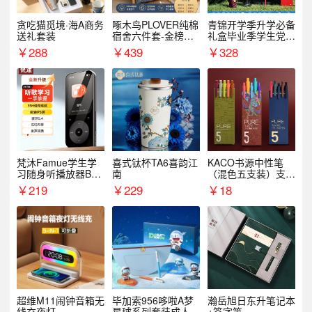
贪吃猫觅境·海A商务
啄木鸟PLOVER纯棉
青锦开学季升学必备
送礼套装
宿舍六件套-金榜题
礼盒毕业季学生党户
名
外出行备考装备礼品
￥
288
￥
439
￥
328
梵沐Famue学生学
喜式钛杯TA6喜韵江
KACO书源中性笔
习随身听播放器BL1
南
（混色五支装）支持
5（64G）
logo定制
￥
219
￥
229
￥
18
超维M11闹钟音箱无
毕加索956哆啦A梦
瀚岳旭日东升笔记本
线充夜灯
星球系列套装成人开
+签字笔