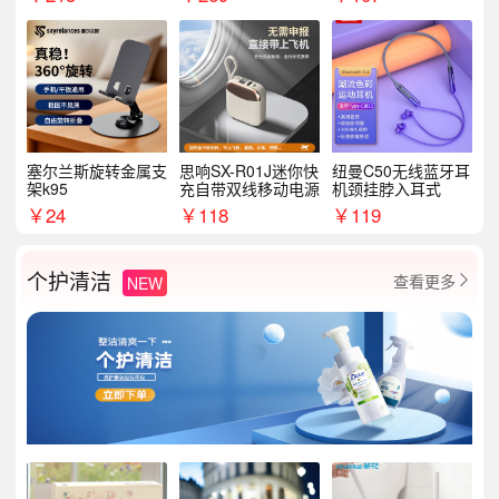
塞尔兰斯旋转金属支
思响SX-R01J迷你快
纽曼C50无线蓝牙耳
架k95
充自带双线移动电源
机颈挂脖入耳式
￥
24
￥
118
￥
119
个护清洁
查看更多
NEW
