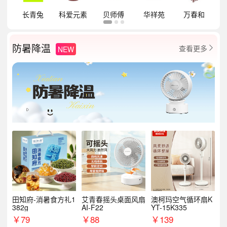
祥
长青兔
科爱元素
贝师傅
华祥苑
万春和
防暑降温
查看更多
NEW

田知府-消暑食方礼1
艾青春摇头桌面风扇
澳柯玛空气循环扇K
382g
AI-F22
YT-15K335
￥
79
￥
88
￥
139