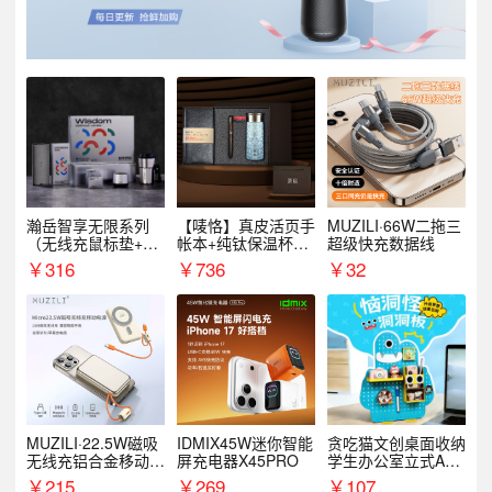
瀚岳智享无限系列
【唛恪】真皮活页手
MUZILI·66W二拖三
（无线充鼠标垫+飞
帐本+纯钛保温杯
超级快充数据线
利浦音响+乐扣咖啡
+檀木水笔
￥
316
￥
736
￥
32
杯）
MUZILI·22.5W磁吸
IDMIX45W迷你智能
贪吃猫文创桌面收纳
无线充铝合金移动电
屏充电器X45PRO
学生办公室立式A款
源R118W
置物架洞洞板
￥
215
￥
269
￥
107