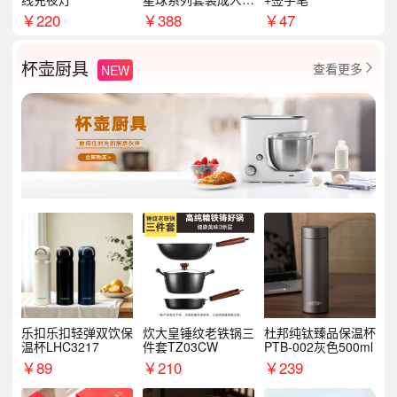
学季生日礼物商务礼
￥
220
￥
388
￥
47
品
杯壶厨具
查看更多
NEW

乐扣乐扣轻弹双饮保
炊大皇锤纹老铁锅三
杜邦纯钛臻品保温杯
温杯LHC3217
件套TZ03CW
PTB-002灰色500ml
￥
89
￥
210
￥
239