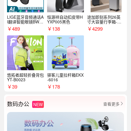
LIGE蓝牙音频通话A
恒源祥自动扣皮带H
途加即刻系列26英
I翻译智能眼镜BWM
YXP005黑色
寸大容量行李箱-星
89
云绿/星光绿
￥
489
￥
138
￥
4299
悠拓者超轻折叠背包
驿客儿童拉杆箱EKX
YT-B0023
-6016
￥
39
￥
178
数码办公
查看更多
NEW
