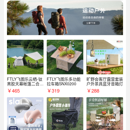
FTLY飞图乐云栖-钛
FTLY飞图乐多功能
旷野会客厅露营套装
黑胶天幕帐篷二合一
拉车箱SNX0200
户外茶具蓝牙音箱灯
TMTZ0201
￥
465
￥
319
￥
288