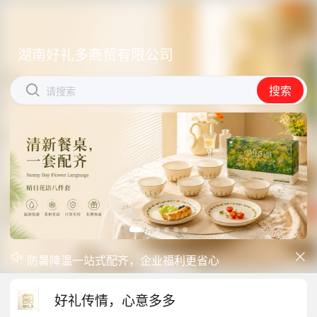
湖南好礼多商贸有限公司
湖南好礼多商贸有限公司


搜索
搜索
请搜索
请搜索
中秋礼品专区上线｜臻选团圆好礼
防暑降温一站式配齐，企业福利更省心


商城开学季礼品专区现已正式上线！
好礼传情，心意多多