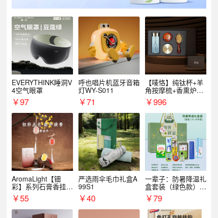
EVERYTHINK睡洞V
呼也唱片机蓝牙音箱
【唛恪】纯钛杯+羊
4空气眼罩
灯WY-S011
角按摩梳+香熏炉
+气垫梳
￥
97
￥
71
￥
996
AromaLight【钿
严选雨伞毛巾礼盒A
一辈子：防暑降温礼
彩】系列石膏香挂
99S1
盒套装（绿色款）支
（代发香味随机）
持自由搭配
￥
55
￥
40
￥
79