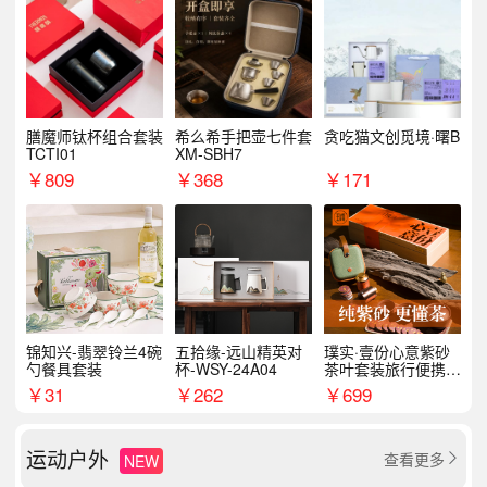
膳魔师钛杯组合套装
希么希手把壶七件套
贪吃猫文创觅境·曙B
TCTI01
XM-SBH7
￥
809
￥
368
￥
171
锦知兴-翡翠铃兰4碗
五拾缘-远山精英对
璞实·壹份心意紫砂
勺餐具套装
杯-WSY-24A04
茶叶套装旅行便携式
商务企业福利新年礼
￥
31
￥
262
￥
699
品
运动户外
查看更多
NEW
