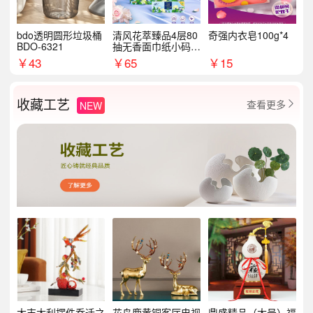
bdo透明圆形垃圾桶
清风花萃臻品4层80
奇强内衣皂100g*4
BDO-6321
抽无香面巾纸小码1
8包
￥
43
￥
65
￥
15
收藏工艺
查看更多
NEW

大吉大利摆件乔迁之
花鸟鹿黄铜客厅电视
鼎盛精品（大号）福