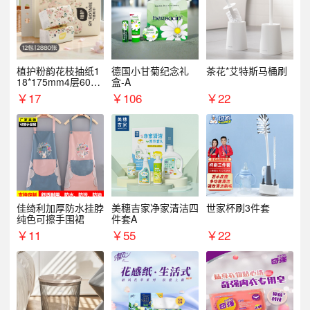
植护粉韵花枝抽纸1
德国小甘菊纪念礼
茶花*艾特斯马桶刷
18*175mm4层60抽*
盒-A
12包/提
￥
17
￥
106
￥
22
佳绮利加厚防水挂脖
美穗吉家净家清洁四
世家杯刷3件套
纯色可擦手围裙
件套A
￥
11
￥
55
￥
22