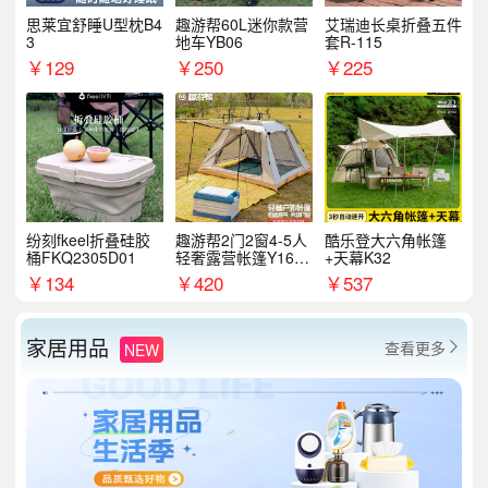
思莱宜舒睡U型枕B4
趣游帮60L迷你款营
艾瑞迪长桌折叠五件
3
地车YB06
套R-115
￥
129
￥
250
￥
225
纷刻fkeel折叠硅胶
趣游帮2门2窗4-5人
酷乐登大六角帐篷
桶FKQ2305D01
轻奢露营帐篷Y16pl
+天幕K32
us
￥
134
￥
420
￥
537
家居用品
查看更多
NEW
