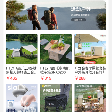
FTLY飞图乐云栖-钛
FTLY飞图乐多功能
旷野会客厅露营套装
黑胶天幕帐篷二合一
拉车箱SNX0200
户外茶具蓝牙音箱灯
TMTZ0201
￥
465
￥
319
￥
288