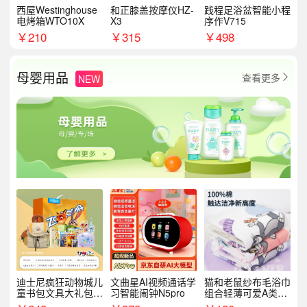
西屋Westinghouse
和正膝盖按摩仪HZ-
践程足浴盆智能小程
电烤箱WTO10X
X3
序作V715
￥
210
￥
315
￥
498
母婴用品
查看更多
NEW

迪士尼疯狂动物城儿
文曲星AI视频通话学
猫和老鼠纱布毛浴巾
童书包文具大礼包套
习智能闹钟N5pro
组合轻薄可爱A类敏
装9件套8881
感肌适用