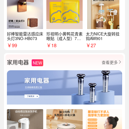
好棒智能雷达感应床
珍视明小黄鸭花青素
太力NICE大旋转挂
头灯3NO-HB073
眼贴（成人型）7对/
钩AW901
盒
￥
99
￥
18
￥
27
家用电器
查看更多
NEW
