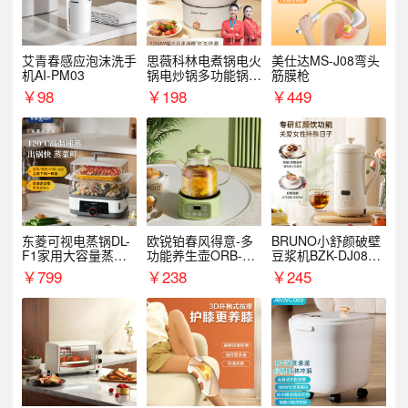
艾青春感应泡沫洗手
思薇科林电煮锅电火
美仕达MS-J08弯头
机AI-PM03
锅电炒锅多功能锅电
筋膜枪
热锅泡面小电锅
￥
98
￥
198
￥
449
东菱可视电蒸锅DL-
欧锐铂春风得意-多
BRUNO小舒颜破壁
F1家用大容量蒸炖
功能养生壶ORB-19
豆浆机BZK-DJ08S0
锅
87
1
￥
799
￥
238
￥
245