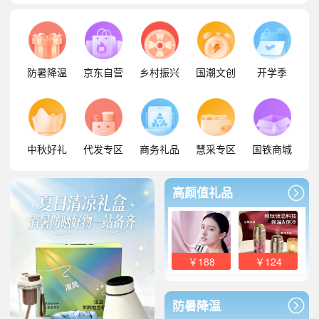
防暑降温
京东自营
乡村振兴
国潮文创
开学季
中秋好礼
代发专区
商务礼品
慧采专区
国铁商城
高颜值礼品
￥188
￥124
防暑降温