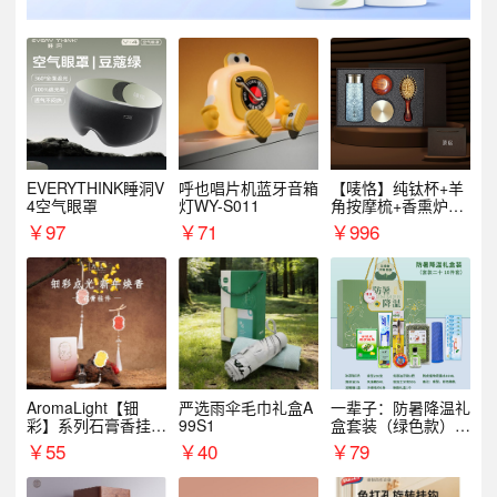
EVERYTHINK睡洞V
呼也唱片机蓝牙音箱
【唛恪】纯钛杯+羊
4空气眼罩
灯WY-S011
角按摩梳+香熏炉
+气垫梳
￥
97
￥
71
￥
996
AromaLight【钿
严选雨伞毛巾礼盒A
一辈子：防暑降温礼
彩】系列石膏香挂
99S1
盒套装（绿色款）支
（代发香味随机）
持自由搭配
￥
55
￥
40
￥
79