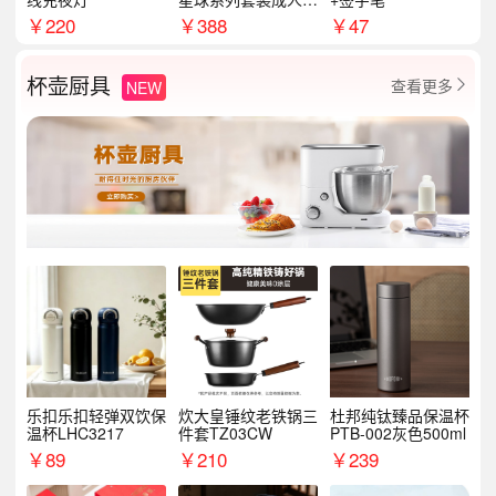
学季生日礼物商务礼
￥
220
￥
388
￥
47
品
杯壶厨具
查看更多
NEW

乐扣乐扣轻弹双饮保
炊大皇锤纹老铁锅三
杜邦纯钛臻品保温杯
温杯LHC3217
件套TZ03CW
PTB-002灰色500ml
￥
89
￥
210
￥
239