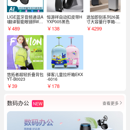
LIGE蓝牙音频通话A
恒源祥自动扣皮带H
途加即刻系列26英
I翻译智能眼镜BWM
YXP005黑色
寸大容量行李箱-星
89
云绿/星光绿
￥
489
￥
138
￥
4299
悠拓者超轻折叠背包
驿客儿童拉杆箱EKX
YT-B0023
-6016
￥
39
￥
178
数码办公
查看更多
NEW
