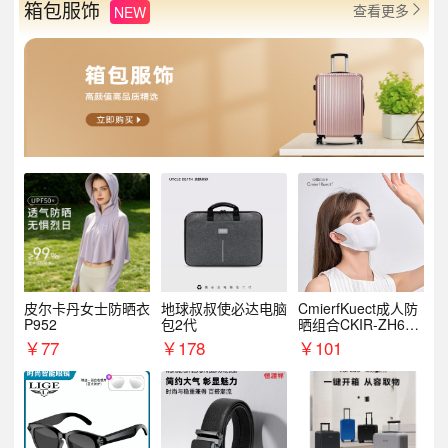
箱包服饰
查看更多
NEW

皮尔卡丹女士防晒衣
地球叔叔使必达电脑
CmierfKuect成人防
P952
包2代
晒组合CKIR-ZH632
0
￥
77
￥
178
￥
101