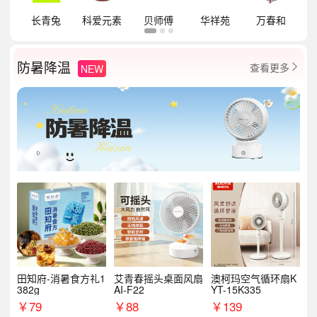
祥
长青兔
科爱元素
贝师傅
华祥苑
万春和
防暑降温
查看更多
NEW

田知府-消暑食方礼1
艾青春摇头桌面风扇
澳柯玛空气循环扇K
382g
AI-F22
YT-15K335
￥
79
￥
88
￥
139