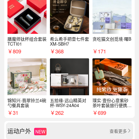
膳魔师钛杯组合套装
希么希手把壶七件套
贪吃猫文创觅境·曙B
TCTI01
XM-SBH7
￥
809
￥
368
￥
171
锦知兴-翡翠铃兰4碗
五拾缘-远山精英对
璞实·壹份心意紫砂
勺餐具套装
杯-WSY-24A04
茶叶套装旅行便携式
商务企业福利新年礼
￥
31
￥
262
￥
699
品
运动户外
查看更多
NEW
