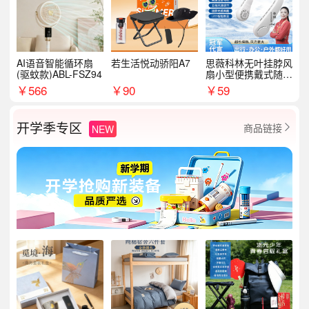
AI语音智能循环扇
若生活悦动骄阳A7
思薇科林无叶挂脖风
(驱蚊款)ABL-FSZ94
扇小型便携戴式随身
挂脖子降温神器
￥
566
￥
90
￥
59
开学季专区
商品链接
NEW
