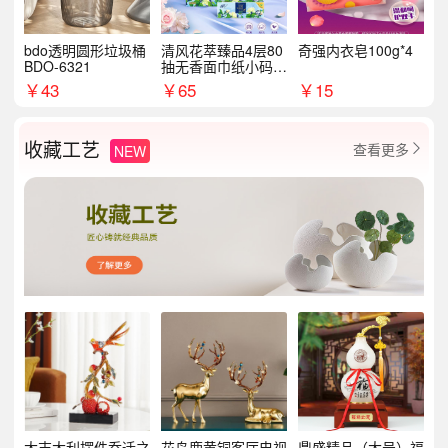
bdo透明圆形垃圾桶
清风花萃臻品4层80
奇强内衣皂100g*4
BDO-6321
抽无香面巾纸小码1
8包
￥
43
￥
65
￥
15
收藏工艺
查看更多
NEW

大吉大利摆件乔迁之
花鸟鹿黄铜客厅电视
鼎盛精品（大号）福