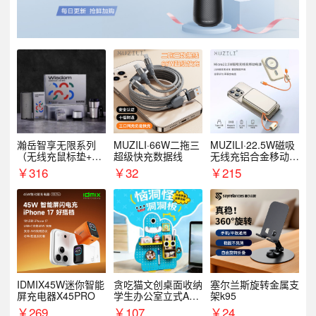
瀚岳智享无限系列
MUZILI·66W二拖三
MUZILI·22.5W磁吸
（无线充鼠标垫+飞
超级快充数据线
无线充铝合金移动电
利浦音响+乐扣咖啡
源R118W
￥
316
￥
32
￥
215
杯）
IDMIX45W迷你智能
贪吃猫文创桌面收纳
塞尔兰斯旋转金属支
屏充电器X45PRO
学生办公室立式A款
架k95
置物架洞洞板
￥
269
￥
107
￥
24