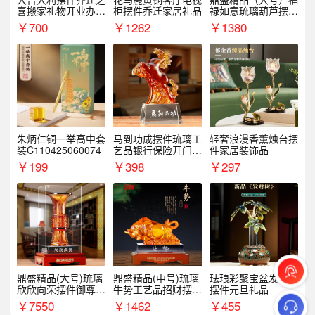
喜搬家礼物开业办公
柜摆件乔迁家居礼品
禄如意琉璃葫芦摆件
室家居客厅玄关酒柜
招财家居客厅乔迁新
￥
700
￥
1262
￥
1380
装饰品
居礼品
朱炳仁铜一举高中套
马到功成摆件琉璃工
轻奢浪漫香薰烛台摆
装C110425060074
艺品银行保险开门红
件家居装饰品
周年庆典伴手礼表彰
￥
199
￥
398
￥
297
礼品
鼎盛精品(大号)琉璃
鼎盛精品(中号)琉璃
珐琅彩聚宝盆发财树
欣欣向荣摆件御尊开
牛势工艺品招财摆件
摆件元旦礼品
业乔迁商务往来纪念
银行企业商务上市礼
￥
7550
￥
1462
￥
455
品
品