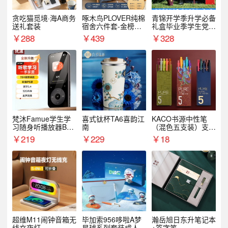
贪吃猫觅境·海A商务
啄木鸟PLOVER纯棉
青锦开学季升学必备
送礼套装
宿舍六件套-金榜题
礼盒毕业季学生党户
名
外出行备考装备礼品
￥
288
￥
439
￥
328
梵沐Famue学生学
喜式钛杯TA6喜韵江
KACO书源中性笔
习随身听播放器BL1
南
（混色五支装）支持
5（64G）
logo定制
￥
219
￥
229
￥
18
超维M11闹钟音箱无
毕加索956哆啦A梦
瀚岳旭日东升笔记本
线充夜灯
星球系列套装成人开
+签字笔