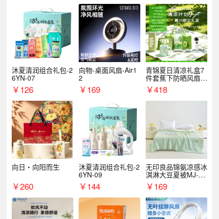
沐夏清润组合礼包-2
向物-桌面风扇-Air1
青锦夏日清凉礼盒7
6YN-07
2
件套蕉下防晒风扇员
工福利端午伴手礼企
￥
126
￥
169
￥
418
业定制
向日・向阳而生
沐夏清润组合礼包-2
无印良品锦氨凉感冰
6YN-09
淇淋大豆夏被MJ-B2
025-0193
￥
260
￥
144
￥
169