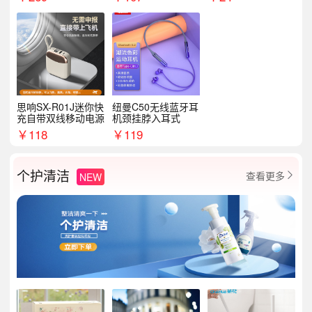
思响SX-R01J迷你快
纽曼C50无线蓝牙耳
充自带双线移动电源
机颈挂脖入耳式
￥
118
￥
119
个护清洁
查看更多
NEW
