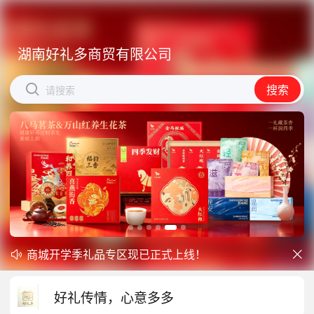
湖南好礼多商贸有限公司
湖南好礼多商贸有限公司


搜索
搜索
请搜索
请搜索
商城开学季礼品专区现已正式上线！
中秋礼品专区上线｜臻选团圆好礼


防暑降温一站式配齐，企业福利更省心
好礼传情，心意多多