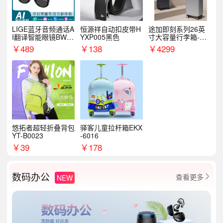
LIGE蓝牙音频通话A
恒源祥自动扣皮带H
途加即刻系列26英
I翻译智能眼镜BWM
YXP005黑色
寸大容量行李箱-星
89
云绿/星光绿
￥
489
￥
138
￥
4299
悠拓者超轻折叠背包
驿客儿童拉杆箱EKX
YT-B0023
-6016
￥
39
￥
178
数码办公
查看更多
NEW
