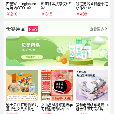
西屋Westinghouse
和正膝盖按摩仪HZ-
践程足浴盆智能小程
电烤箱WTO10X
X3
序作V715
￥
210
￥
315
￥
498
母婴用品
查看更多
NEW

迪士尼疯狂动物城儿
文曲星AI视频通话学
猫和老鼠纱布毛浴巾
童书包文具大礼包套
习智能闹钟N5pro
组合轻薄可爱A类敏
装9件套8881
感肌适用