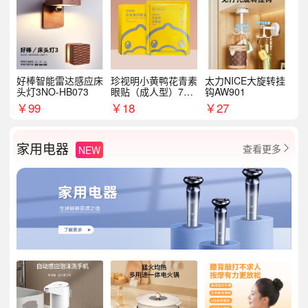
好棒智能雷达感应床
珍视明小黄鸭花青素
太力NICE大旋转挂
头灯3NO-HB073
眼贴（成人型）7对/
钩AW901
盒
￥
99
￥
18
￥
27
家用电器
查看更多
NEW
