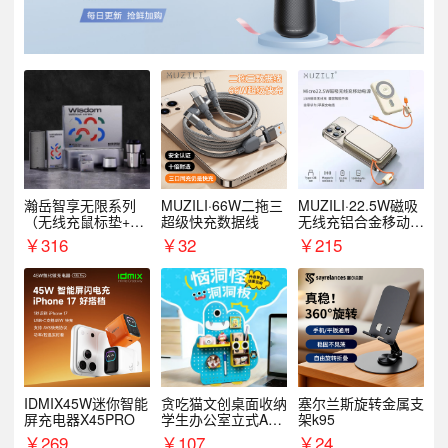
瀚岳智享无限系列
MUZILI·66W二拖三
MUZILI·22.5W磁吸
（无线充鼠标垫+飞
超级快充数据线
无线充铝合金移动电
利浦音响+乐扣咖啡
源R118W
￥
316
￥
32
￥
215
杯）
IDMIX45W迷你智能
贪吃猫文创桌面收纳
塞尔兰斯旋转金属支
屏充电器X45PRO
学生办公室立式A款
架k95
置物架洞洞板
￥
269
￥
107
￥
24