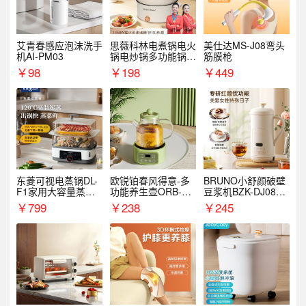
艾青春感应泡沫洗手
思薇科林电煮锅电火
美仕达MS-J08弯头
机AI-PM03
锅电炒锅多功能锅电
筋膜枪
热锅泡面小电锅
￥
98
￥
198
￥
449
东菱可视电蒸锅DL-
欧锐铂春风得意-多
BRUNO小舒颜破壁
F1家用大容量蒸炖
功能养生壶ORB-19
豆浆机BZK-DJ08S0
锅
87
1
￥
799
￥
238
￥
245