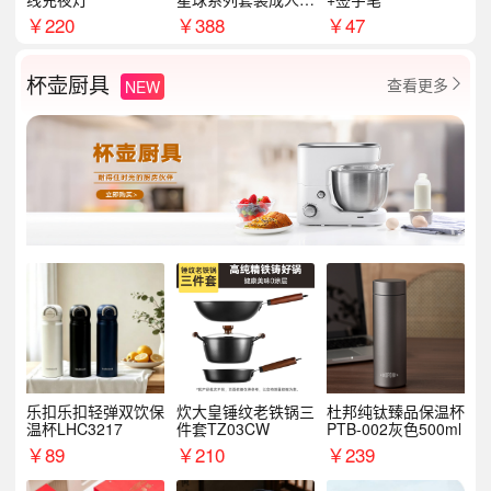
学季生日礼物商务礼
￥
220
￥
388
￥
47
品
杯壶厨具
查看更多
NEW

乐扣乐扣轻弹双饮保
炊大皇锤纹老铁锅三
杜邦纯钛臻品保温杯
温杯LHC3217
件套TZ03CW
PTB-002灰色500ml
￥
89
￥
210
￥
239