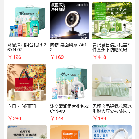
沐夏清润组合礼包-2
向物-桌面风扇-Air1
青锦夏日清凉礼盒7
6YN-07
2
件套蕉下防晒风扇员
工福利端午伴手礼企
￥
126
￥
169
￥
418
业定制
向日・向阳而生
沐夏清润组合礼包-2
无印良品锦氨凉感冰
6YN-09
淇淋大豆夏被MJ-B2
025-0193
￥
260
￥
144
￥
169