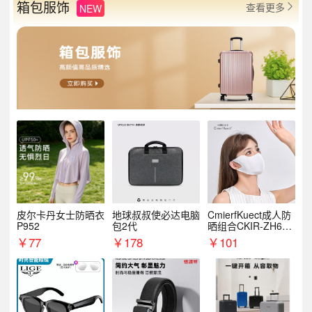
箱包服饰
查看更多
NEW

皮尔卡丹女士防晒衣
地球叔叔使必达电脑
CmierfKuect成人防
P952
包2代
晒组合CKIR-ZH632
0
￥
77
￥
178
￥
101