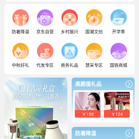
防暑降温
京东自营
乡村振兴
国潮文创
开学季
中秋好礼
代发专区
商务礼品
慧采专区
国铁商城
高颜值礼品
￥188
￥124
防暑降温