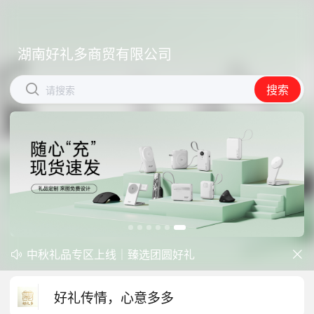
湖南好礼多商贸有限公司
湖南好礼多商贸有限公司


搜索
搜索
请搜索
请搜索
中秋礼品专区上线｜臻选团圆好礼
防暑降温一站式配齐，企业福利更省心


商城开学季礼品专区现已正式上线！
好礼传情，心意多多