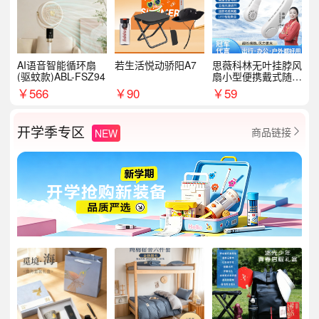
AI语音智能循环扇
若生活悦动骄阳A7
思薇科林无叶挂脖风
(驱蚊款)ABL-FSZ94
扇小型便携戴式随身
挂脖子降温神器
￥
566
￥
90
￥
59
开学季专区
商品链接
NEW
