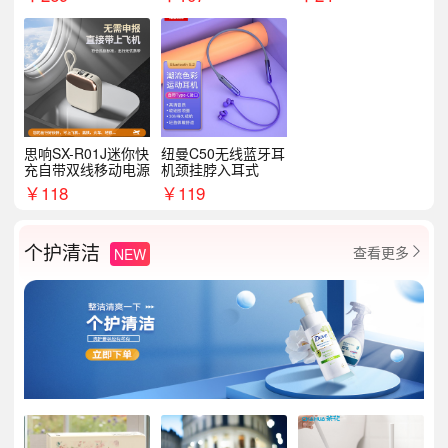
思响SX-R01J迷你快
纽曼C50无线蓝牙耳
充自带双线移动电源
机颈挂脖入耳式
￥
118
￥
119
个护清洁
查看更多
NEW
