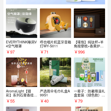
EVERYTHINK睡洞V
呼也唱片机蓝牙音箱
【唛恪】纯钛杯+羊
4空气眼罩
灯WY-S011
角按摩梳+香熏炉
+气垫梳
￥
97
￥
71
￥
996
AromaLight【钿
严选雨伞毛巾礼盒A
一辈子：防暑降温礼
彩】系列石膏香挂
99S1
盒套装（绿色款）支
（代发香味随机）
持自由搭配
￥
55
￥
40
￥
79