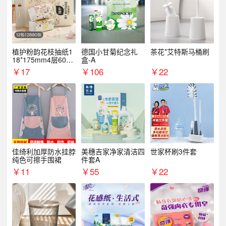
植护粉韵花枝抽纸1
德国小甘菊纪念礼
茶花*艾特斯马桶刷
18*175mm4层60抽*
盒-A
12包/提
￥
17
￥
106
￥
22
佳绮利加厚防水挂脖
美穗吉家净家清洁四
世家杯刷3件套
纯色可擦手围裙
件套A
￥
11
￥
55
￥
22