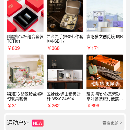
膳魔师钛杯组合套装
希么希手把壶七件套
贪吃猫文创觅境·曙B
TCTI01
XM-SBH7
￥
809
￥
368
￥
171
锦知兴-翡翠铃兰4碗
五拾缘-远山精英对
璞实·壹份心意紫砂
勺餐具套装
杯-WSY-24A04
茶叶套装旅行便携式
商务企业福利新年礼
￥
31
￥
262
￥
699
品
运动户外
查看更多
NEW
