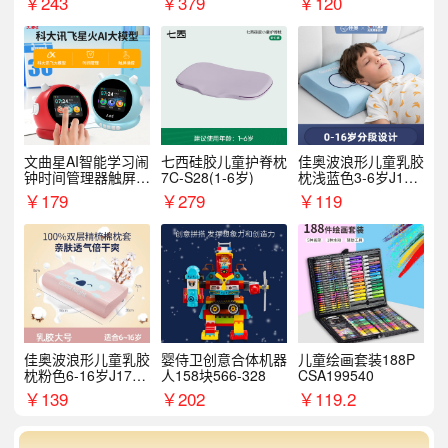
￥
243
￥
379
￥
120
文曲星AI智能学习闹
七西硅胶儿童护脊枕
佳奥波浪形儿童乳胶
钟时间管理器触屏N
7C-S28(1-6岁)
枕浅蓝色3-6岁J17B
1pro
14AS9
￥
179
￥
279
￥
119
佳奥波浪形儿童乳胶
婴侍卫创意合体机器
儿童绘画套装188P
枕粉色6-16岁J17B1
人158块566-328
CSA199540
2AR4
￥
139
￥
202
￥
119.2