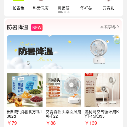
祥
长青兔
科爱元素
贝师傅
华祥苑
万春和
防暑降温
查看更多
NEW

田知府-消暑食方礼1
艾青春摇头桌面风扇
澳柯玛空气循环扇K
382g
AI-F22
YT-15K335
￥
79
￥
88
￥
139