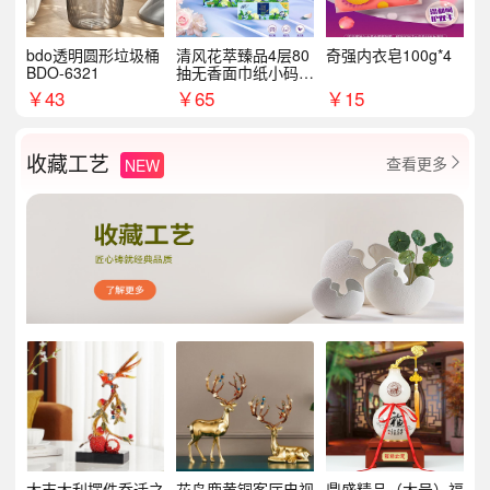
bdo透明圆形垃圾桶
清风花萃臻品4层80
奇强内衣皂100g*4
BDO-6321
抽无香面巾纸小码1
8包
￥
43
￥
65
￥
15
收藏工艺
查看更多
NEW

大吉大利摆件乔迁之
花鸟鹿黄铜客厅电视
鼎盛精品（大号）福