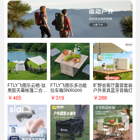
FTLY飞图乐云栖-钛
FTLY飞图乐多功能
旷野会客厅露营套装
黑胶天幕帐篷二合一
拉车箱SNX0200
户外茶具蓝牙音箱灯
TMTZ0201
￥
465
￥
319
￥
288