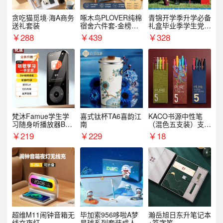
贪吃猫觅境·海A商务
啄木鸟PLOVER纯棉
青锦开学季升学必备
送礼套装
宿舍六件套-金榜题
礼盒毕业季学生党户
名
外出行备考装备礼品
￥
288
￥
439
￥
328
梵沐Famue学生学
喜式钛杯TA6喜韵江
KACO书源中性笔
习随身听播放器BL1
南
（混色五支装）支持
5（64G）
logo定制
￥
219
￥
229
￥
18
超维M11闹钟音箱无
毕加索956哆啦A梦
瀚岳旭日东升笔记本
线充夜灯
星球系列套装成人开
+签字笔