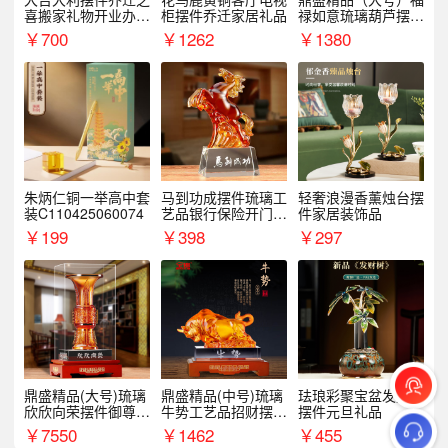
喜搬家礼物开业办公
柜摆件乔迁家居礼品
禄如意琉璃葫芦摆件
室家居客厅玄关酒柜
招财家居客厅乔迁新
￥
700
￥
1262
￥
1380
装饰品
居礼品
朱炳仁铜一举高中套
马到功成摆件琉璃工
轻奢浪漫香薰烛台摆
装C110425060074
艺品银行保险开门红
件家居装饰品
周年庆典伴手礼表彰
￥
199
￥
398
￥
297
礼品
鼎盛精品(大号)琉璃
鼎盛精品(中号)琉璃
珐琅彩聚宝盆发财树
欣欣向荣摆件御尊开
牛势工艺品招财摆件
摆件元旦礼品
业乔迁商务往来纪念
银行企业商务上市礼
￥
7550
￥
1462
￥
455
品
品