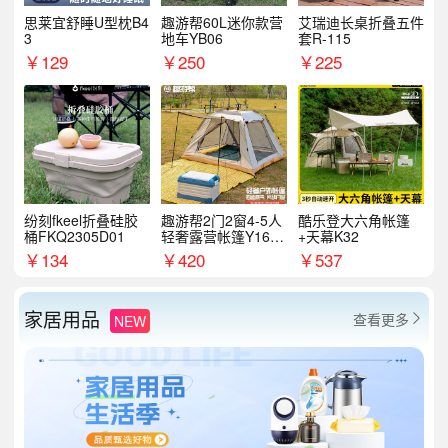
思莱宜舒睡U型枕B4
趣游帮60L迷你款营
艾瑞迪长桌折叠五件
3
地车YB06
套R-115
￥
129
￥
250
￥
225
纷刻fkeel折叠硅胶
趣游帮2门2窗4-5人
酷乐登大六角帐篷
桶FKQ2305D01
轻奢露营帐篷Y16pl
+天幕K32
us
￥
134
￥
420
￥
537
家居用品
查看更多
NEW
